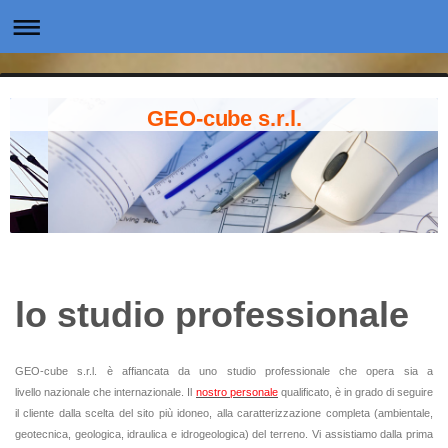
GEO-cube s.r.l.
lo studio professionale
GEO-cube s.r.l. è affiancata da uno studio professionale che opera sia a
livello nazionale che internazionale.
Il
nostro personale
qualificato, è in grado di seguire
il cliente dalla scelta del sito più idoneo, alla caratterizzazione completa (ambientale,
geotecnica, geologica, idraulica e idrogeologica) del terreno. Vi assistiamo dalla prima