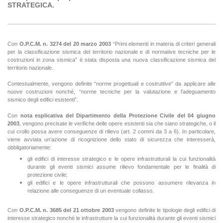
STRATEGICA.
Con
O.P.C.M. n. 3274 del 20 marzo 2003
“Primi elementi in materia di criteri generali
per la classificazione sismica del territorio nazionale e di normative tecniche per le
costruzioni in zona sismica” è stata disposta una nuova classificazione sismica del
territorio nazionale.
Contestualmente, vengono definite “norme progettuali e costruttive” da applicare alle
nuove costruzioni nonché, “norme tecniche per la valutazione e l’adeguamento
sismico degli edifici esistenti”.
Con
nota esplicativa del Dipartimento della Protezione Civile del 04 giugno
2003
, vengono precisate le verifiche delle opere esistenti sia che siano strategiche, o il
cui crollo possa avere conseguenze di rilievo (art. 2 commi da 3 a 6). In particolare,
viene avviata un’azione di ricognizione dello stato di sicurezza che interesserà,
obbligatoriamente:
gli edifici di interesse strategico e le opere infrastrutturali la cui funzionalità
durante gli eventi sismici assume rilievo fondamentale per le finalità di
protezione civile;
gli edifici e le opere infrastrutturali che possono assumere rilevanza in
relazione alle conseguenze di un eventuale collasso.
Con
O.P.C.M. n. 3685 del 21 ottobre 2003
vengono definite le tipologie degli edifici di
interesse strategico nonché le infrastrutture la cui funzionalità durante gli eventi sismici