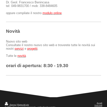
Dr. Geol. Francesco Benincasa
tel: 049-9831700 / mob: 338-8484605
oppure compilate il nostro
modulo online
.
Novità
Nuovo sito web
Consultate il nostro nuovo sito web e troverete tutte le novità sui
nostri
servizi
e
progetti
.
Tutte le
novità
.
orari di apertura: 8:30 - 19.30
Accedi
Stampa
|
Mappa del sito
Vista web