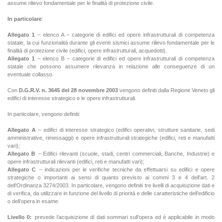
assume rilievo fondamentale per le finalità di protezione civile.
In particolare
:
Allegato 1
– elenco A – categorie di edifici ed opere infrastrutturali di competenza
statale, la cui funzionalità durante gli eventi sismici assume rilievo fondamentale per le
finalità di protezione civile (edifici, opere infrastrutturali, acquedotti).
Allegato 1
– elenco B – categorie di edifici ed opere infrastrutturali di competenza
statale che possono assumere rilevanza in relazione alle conseguenze di un
eventuale collasso.
Con
D.G.R.V. n. 3645 del 28 novembre 2003
vengono definiti dalla Regione Veneto gli
edifici di interesse strategico e le opere infrastrutturali.
In particolare, vengono definiti:
Allegato A
– edifici di interesse strategico (edifici operativi, strutture sanitarie, sedi
amministrative, rimessaggi) e
opere infrastrutturali strategiche (edifici, reti e manufatti
vari);
Allegato B
– Edifici rilevanti (scuole, stadi, centri commerciali, Banche, Industrie) e
opere infrastrutturali rilevanti (edifici, reti e manufatti vari);
Allegato C
– indicazioni per le verifiche tecniche da effettuarsi su edifici e opere
strategiche o importanti ai sensi di quanto previsto ai commi 3 e 4 dell’art. 2
dell’Ordinanza 3274/2003. In particolare, vengono definiti tre livelli di acquisizione dati e
di verifica, da utilizzare in funzione del livello di priorità e delle caratteristiche dell’edificio
o dell’opera in esame.
Livello 0:
prevede l’acquisizione di dati sommari sull’opera ed è applicabile in modo